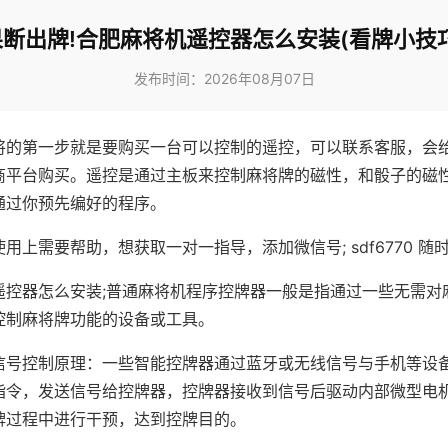
果断出牌!合肥麻将机遥控器怎么安装(看牌小技巧
发布时间：2026年08月07日
将的第一步就是要购买一台可以控制的遥控，可以联系客服，会
商平台购买。遥控是通过主板来控制麻将牌的磁性，和骰子的磁
通过你预先编好的程序。
用上需要帮助，想获取一对一指导，添加微信号; sdf6770 随时
遥控器怎么安装;普通麻将机程序控牌器一般是指通过一些无需对
控制麻将牌功能的设备或工具。
信号控制原理：一些智能控牌器通过蓝牙或无线信号与手机等设
指令，发送信号给控牌器，控牌器接收到信号后驱动内部微型电
牌过程中进行干预，达到控牌目的。