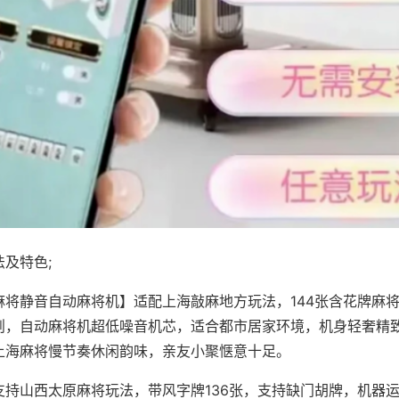
及特色;
麻将静音自动麻将机】适配上海敲麻地方玩法，144张含花牌麻
则，自动麻将机超低噪音机芯，适合都市居家环境，机身轻奢精
上海麻将慢节奏休闲韵味，亲友小聚惬意十足。
支持山西太原麻将玩法，带风字牌136张，支持缺门胡牌，机器