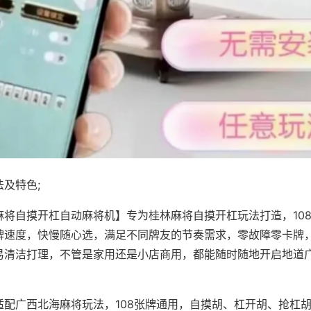
及特色;
麻将自摸开杠自动麻将机】专为桂林麻将自摸开杠玩法打造，10
牌速度，快慢随心选，满足不同牌友的节奏需求，零故障零卡牌
易清洁打理，不管是家用还是小店商用，都能随时随地开启地道
适配广西北海麻将玩法，108张牌通用，自摸胡、杠开胡、抢杠