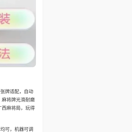
8张牌适配，自动
，麻将牌光滑耐磨
广西麻将局，玩得
胡均可，机器可调