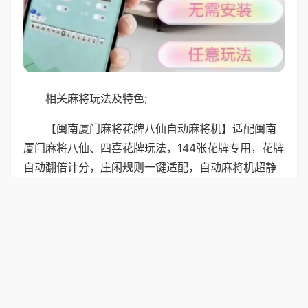
相关麻将玩法及特色;
【闽南厦门麻将花牌八仙自动麻将机】适配闽南
厦门麻将八仙、四喜花牌玩法，144张花牌专用，花牌
自动翻倍计分，庄闲规则一键适配，自动麻将机超静
音洗牌系统，夜间娱乐也不扰邻，花牌自动整理摆
放，省去手动分拣的麻烦，机身简约大气，实用性与
美观性兼具，阖家团圆玩牌，传承闽南休闲传统。
普通麻将机契合福建漳州麻将玩法，144张含花
牌，花牌计分、庄闲加倍，机器超静音运行，深夜不
扰邻里，花牌自动整理，操作大字面板，长辈轻松操