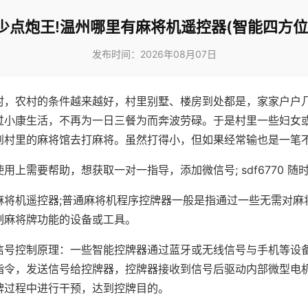
少点炮王!温州哪里有麻将机遥控器(智能四方位
发布时间：2026年08月07日
村，农村的条件越来越好，村里别墅、楼房到处都是，家家户户
过小康生活，不再为一日三餐为而奔波劳碌。于是村里一些妇女
到村里的麻将馆去打麻将。虽然打得小，但如果经常输也是一笔
用上需要帮助，想获取一对一指导，添加微信号; sdf6770 随时
麻将机遥控器;普通麻将机程序控牌器一般是指通过一些无需对麻
制麻将牌功能的设备或工具。
信号控制原理：一些智能控牌器通过蓝牙或无线信号与手机等设
指令，发送信号给控牌器，控牌器接收到信号后驱动内部微型电
牌过程中进行干预，达到控牌目的。