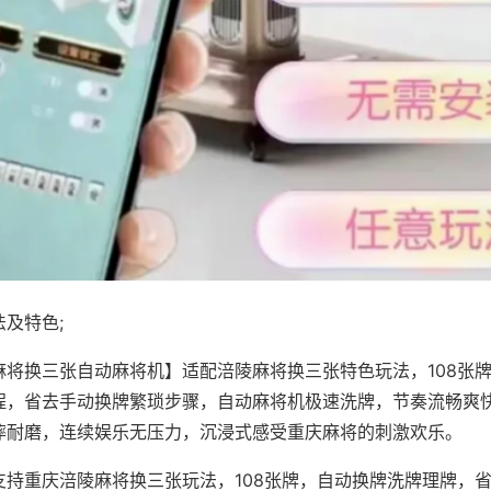
及特色;
麻将换三张自动麻将机】适配涪陵麻将换三张特色玩法，108张
程，省去手动换牌繁琐步骤，自动麻将机极速洗牌，节奏流畅爽
摔耐磨，连续娱乐无压力，沉浸式感受重庆麻将的刺激欢乐。
支持重庆涪陵麻将换三张玩法，108张牌，自动换牌洗牌理牌，