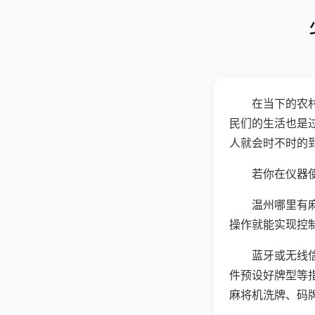
在当下的农
民们的生活也是
人就会时不时的
若你在仪器使
温州哪里有
操作就能实现控
蓝牙或无线
件预设好牌型等
麻将机洗牌、码