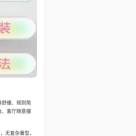
奏舒缓、规则简
台、客厅随意摆
可，无复杂番型，