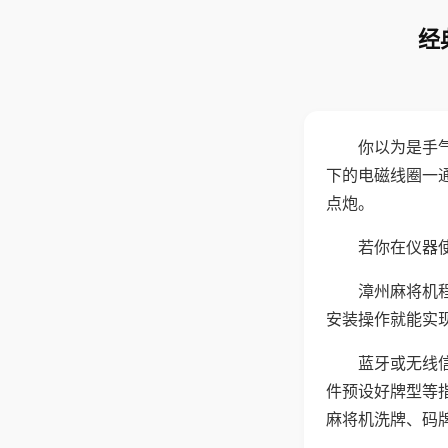
经
你以为是手
下的电磁线圈一
点炮。
若你在仪器使
漳州麻将机
安装操作就能实
蓝牙或无线
件预设好牌型等
麻将机洗牌、码