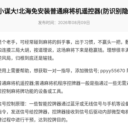
小谋大!北海免安装普通麻将机遥控器(防识别隐
发布时间：2026年08月09日
是个老手，可经常碰到麻将的斜乎事，出于习惯，不赢头一把，
四连摸三局大胡，按道理说，这场麻将下来是稳赢钱。理想很丰
逆风局，归根到底还是输钱。
用上需要帮助，想获取一对一指导，添加微信号; ppyy55670 
普通麻将机遥控器;普通麻将机程序控牌器一般是指通过一些无需
现控制麻将牌功能的设备或工具。
信号控制原理：一些智能控牌器通过蓝牙或无线信号与手机等设
指令，发送信号给控牌器，控牌器接收到信号后驱动内部微型电
牌过程中进行干预，达到控牌目的。