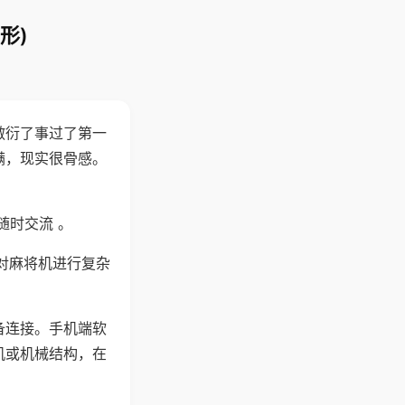
形)
敷衍了事过了第一
满，现实很骨感。
随时交流 。
对麻将机进行复杂
备连接。手机端软
机或机械结构，在