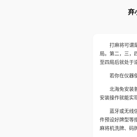
弃
打麻将可谓
局。第二，三，
至四局后就处于
若你在仪器使
北海免安装
安装操作就能实
蓝牙或无线
件预设好牌型等
麻将机洗牌、码