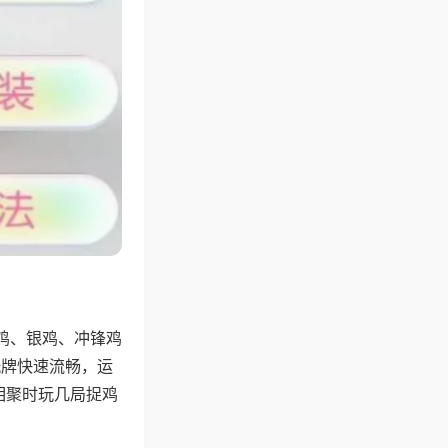
鸡、银鸡、冲锋鸡
洗牌快速流畅，运
相聚时玩几局捉鸡