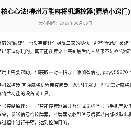
核心心法!柳州万能麻将机遥控器(猜牌小窍门)
发布时间：2026年08月09日
神奇的"破绽"，也没有能让你稳赢三家的秘诀。那些所谓的"破绽
编出来逗你玩的。真正能在牌桌上笑到最后的人从来不是靠"破绽
用上需要帮助，想获取一对一指导，添加微信号; ppyy55670 
将机遥控器;普通麻将机程序控牌器一般是指通过一些无需对麻将
麻将牌功能的设备或工具。
信号控制原理：一些智能控牌器通过蓝牙或无线信号与手机等设
指令，发送信号给控牌器，控牌器接收到信号后驱动内部微型电
牌过程中进行干预，达到控牌目的。