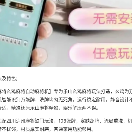
及特色;
麻将幺鸡麻将自动麻将机】专为乐山幺鸡麻将玩法打造，幺鸡为万
机智能识别万能牌，洗牌均匀无死角，运行稳定耐用，静音设计
合适，精准还原乐山麻将精髓，娱乐解压两不误。
适配四川泸州麻将缺门玩法，108张牌，定缺胡牌、流局重洗，
音不扰邻，材质厚实耐磨，普通家用功能够用。