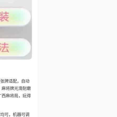
8张牌适配，自动
，麻将牌光滑耐磨
广西麻将局，玩得
胡均可，机器可调