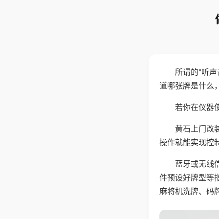
所谓的"听
道哪张牌是什么
若你在仪器使
黄石上门改
操作就能实现控
蓝牙或无线
件预设好牌型等
麻将机洗牌、码