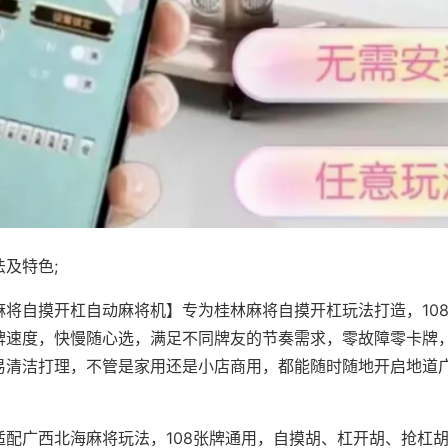
及特色;
麻将自摸开杠自动麻将机】专为桂林麻将自摸开杠玩法打造，10
牌速度，快慢随心选，满足不同牌友的节奏需求，零故障零卡牌
易清洁打理，不管是家用还是小店商用，都能随时随地开启地道
适配广西北海麻将玩法，108张牌通用，自摸胡、杠开胡、抢杠