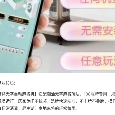
及特色;
麻将无字自动麻将机】适配潮汕无字麻将玩法，108张牌专用，
低噪运行，居家休闲不扰邻，洗牌快速精准，不卡牌不叠牌，操
庭日常消遣，尽享潮汕本地麻将的轻松氛围。