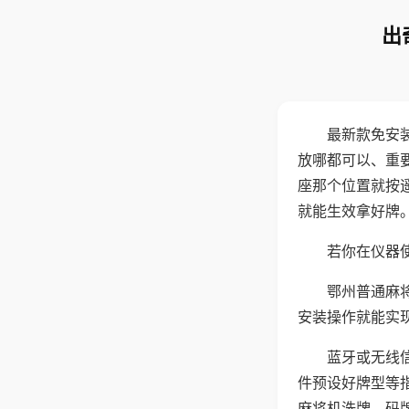
出
最新款免安
放哪都可以、重要
座那个位置就按
就能生效拿好牌
若你在仪器使
鄂州普通麻
安装操作就能实
蓝牙或无线
件预设好牌型等
麻将机洗牌、码