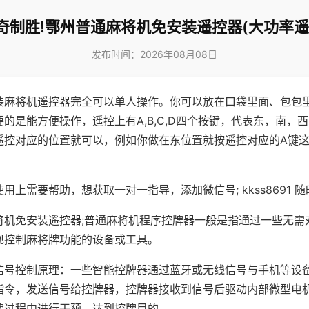
奇制胜!鄂州普通麻将机免安装遥控器(大功率遥
发布时间：2026年08月08日
装麻将机遥控器完全可以单人操作。你可以放在口袋里面、包包
的是能方便操作，遥控上有A,B,C,D四个按键，代表东，南，
遥控对应的位置就可以，例如你做在东位置就按遥控对应的A键
。
用上需要帮助，想获取一对一指导，添加微信号; kkss8691 随
将机免安装遥控器;普通麻将机程序控牌器一般是指通过一些无需
现控制麻将牌功能的设备或工具。
信号控制原理：一些智能控牌器通过蓝牙或无线信号与手机等设
指令，发送信号给控牌器，控牌器接收到信号后驱动内部微型电
牌过程中进行干预，达到控牌目的。