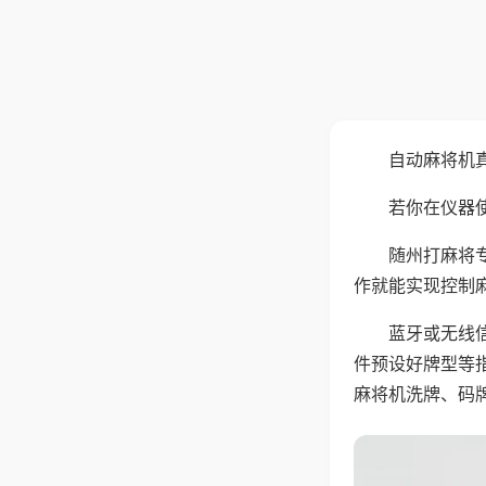
自动麻将机
若你在仪器使
随州打麻将
作就能实现控制
蓝牙或无线
件预设好牌型等
麻将机洗牌、码