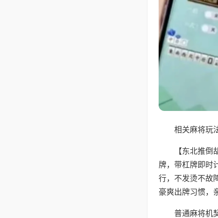
相关麻将玩法
【东北推倒
牌，带杠牌即时
行，不发烫不故
豪爽出牌习惯，
普通麻将机