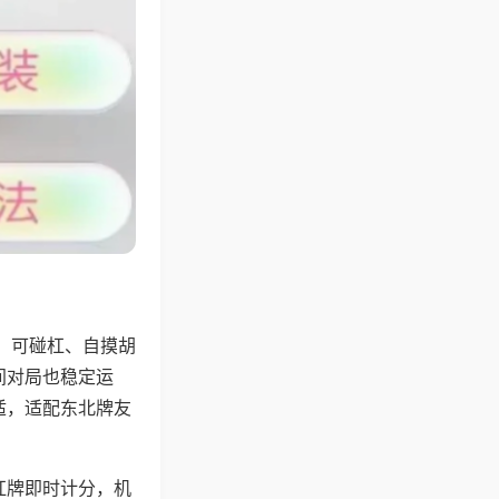
，可碰杠、自摸胡
间对局也稳定运
适，适配东北牌友
杠牌即时计分，机