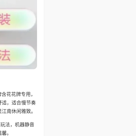
牌含花花牌专用，
舒适，适合慢节奏
显江南休闲雅致。
地玩法，机器静音
温馨。