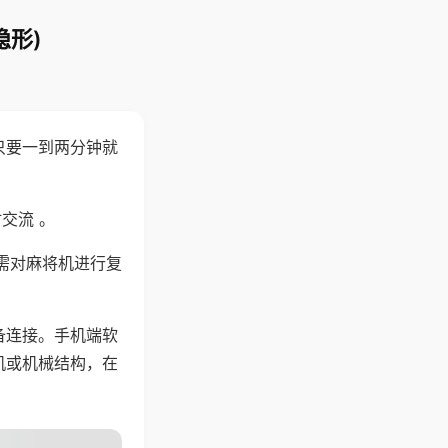
隐形)
只要一到两分钟就
。
交流 。
需对麻将机进行复
备连接。手机端软
机或机械结构，在