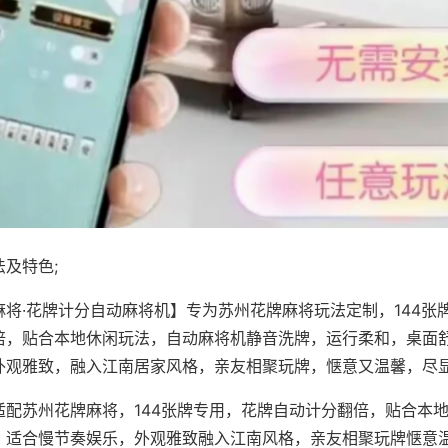
及特色;
麻将·花牌计分自动麻将机】专为苏州花牌麻将玩法定制，144张
倍，贴合本地休闲玩法，自动麻将机静音洗牌，运行柔和，桌面
外观雅致，融入江南居家风格，亲友相聚玩牌，惬意又温馨，尽
适配苏州花牌麻将，144张牌专用，花牌自动计分翻倍，贴合本
，适合慢节奏娱乐，外观雅致融入江南风格，亲友相聚玩牌惬意