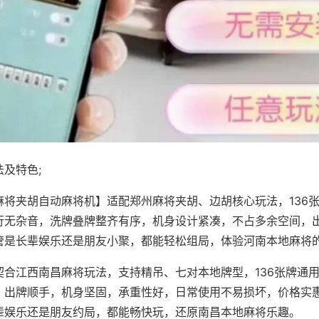
及特色;
麻将夹胡自动麻将机】适配郑州麻将夹胡、边胡核心玩法，136
行无杂音，洗牌叠牌整齐有序，机身设计紧凑，不占多余空间，
管是长辈娱乐还是朋友小聚，都能轻松组局，体验河南本地麻将
契合江西南昌麻将玩法，支持精吊、七对本地牌型，136张牌通
，出牌顺手，机身坚固，承重性好，日常使用不易损坏，价格实
辈娱乐还是朋友约局，都能畅快玩，还原南昌本地麻将乐趣。